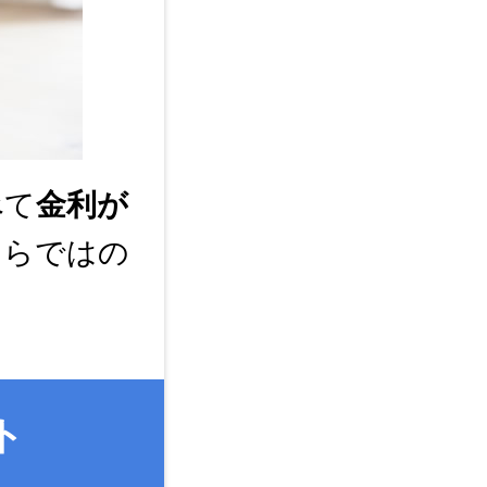
べて
金利が
ならではの
ト