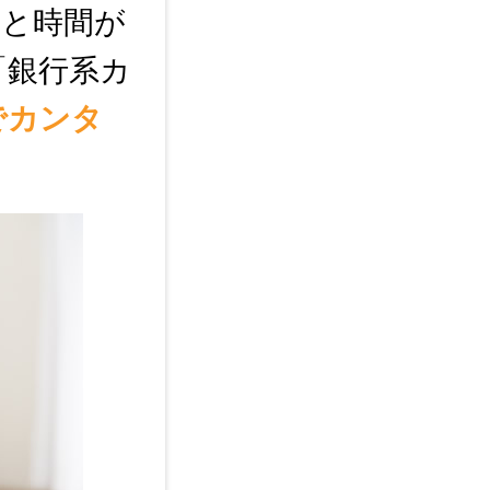
かと時間が
「銀行系カ
でカンタ