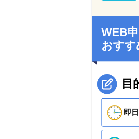
WEB
おすす
目
即日