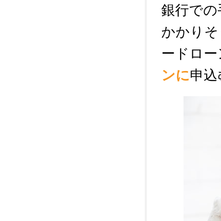
銀行での
かかりそ
ードロー
ンに
申込