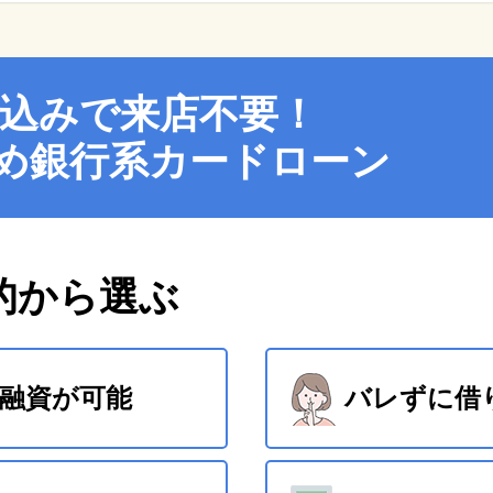
申込みで来店不要！
め銀行系カードローン
的から選ぶ
融資が可能
バレずに借