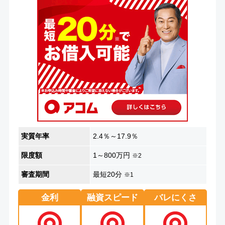
実質年率
2.4％～17.9％
限度額
1～800万円
※2
審査期間
最短20分
※1
金利
融資スピード
バレにくさ