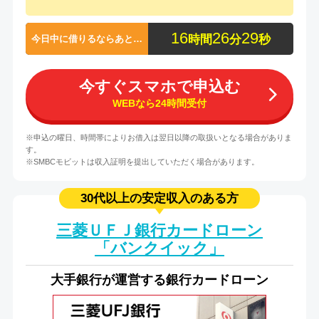
1
6
2
6
2
9
時間
分
秒
今日中に借りるならあと…
今すぐスマホで申込む
WEBなら24時間受付
※申込の曜日、時間帯によりお借入は翌日以降の取扱いとなる場合がありま
す。
※SMBCモビットは収入証明を提出していただく場合があります。
30代以上の安定収入のある方
三菱ＵＦＪ銀行カードローン
「バンクイック」
大手銀行が運営する銀行カードローン