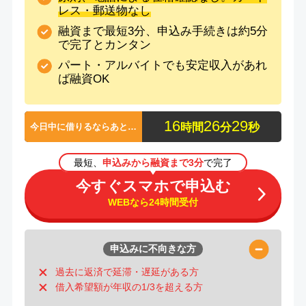
レス・郵送物なし
融資まで最短3分、申込み手続きは約5分
で完了とカンタン
パート・アルバイトでも安定収入があれ
ば融資OK
1
6
2
6
2
9
時間
分
秒
今日中に借りるならあと…
最短、
申込みから融資まで3分
で完了
今すぐスマホで申込む
WEBなら24時間受付
申込みに不向きな方
過去に返済で延滞・遅延がある方
借入希望額が年収の1/3を超える方