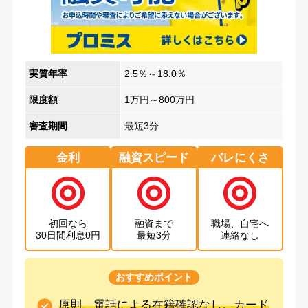
実質年率
2.5％～18.0％
限度額
1万円～800万円
審査期間
最短3分
金利
融資スピード
バレにくさ
初回なら
融資まで
職場、自宅へ
30日間利息0円
最短3分
連絡なし
おすすめポイント
原則、電話による在籍確認なし。カード