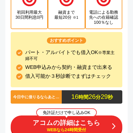
初回利用最大
融資まで
電話による勤務
30日間利息0円
最短20分
先への在籍確認
※1
100％なし
おすすめポイント
パート・アルバイトでも借入OK
※専業主
婦不可
WEB申込みから契約・融資まで出来る
借入可能か３秒診断でまずはチェック
1
6
2
6
2
9
時間
分
秒
今日中に借りるならあと…
免許証だけで申し込みOK
アコムの詳細はこちら
WEBなら24時間受付