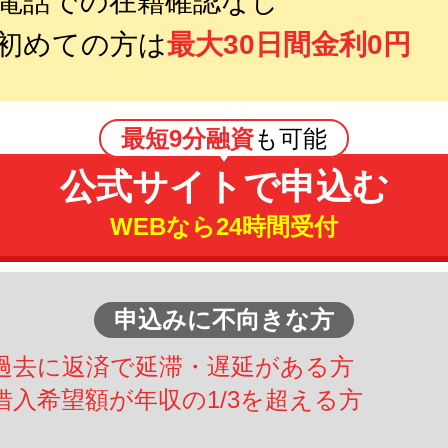
電話での在籍確認なし
初めての方は
最大30日間金利0円
最短9分融資
も可能
公式サイトで申込む
WEBなら24時間受付
申込みに不向きな方
過去に返済で延滞・遅延がある方
借入希望額が年収の1/3を超える方