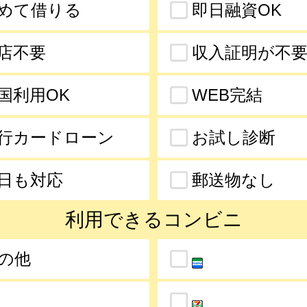
めて借りる
即日融資OK
店不要
収入証明が不
国利用OK
WEB完結
行カードローン
お試し診断
日も対応
郵送物なし
利用できるコンビニ
の他