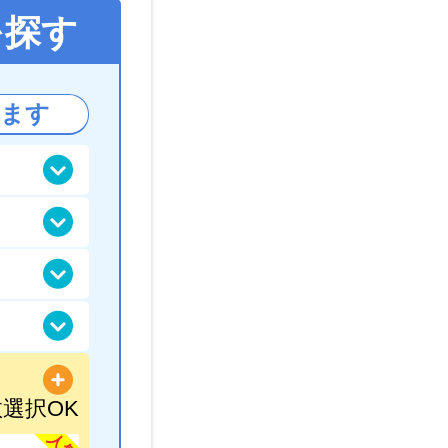
を探す
ます
選択OK
人気