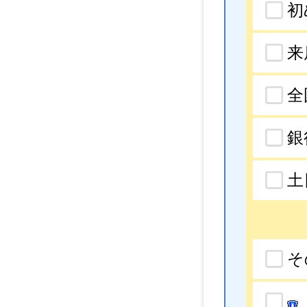
初
来
全
銀
土
そ