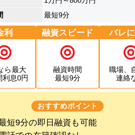
1万円～800万円
間
最短9分
金利
融資スピード
バレ
なら最大
融資時間
職場、
間利息0円
最短9分
連絡
おすすめポイント
最短9分の即日融資も可能