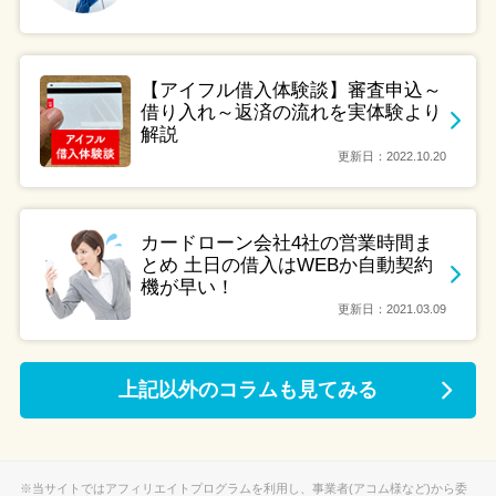
【アイフル借入体験談】審査申込～
借り入れ～返済の流れを実体験より
解説
更新日：2022.10.20
カードローン会社4社の営業時間ま
とめ 土日の借入はWEBか自動契約
機が早い！
更新日：2021.03.09
上記以外のコラムも見てみる
※当サイトではアフィリエイトプログラムを利用し、事業者(アコム様など)から委