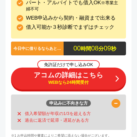
パート・アルバイトでも借入OK
※専業主
婦不可
WEB申込みから契約・融資まで出来る
借入可能か３秒診断でまずはチェック
0
0
0
8
0
8
時間
分
秒
今日中に借りるならあと…
免許証だけで申し込みOK
アコムの詳細はこちら
WEBなら24時間受付
申込みに不向きな方
借入希望額が年収の1/3を超える方
過去に返済で延滞・遅延がある方
※1 お申込時間や審査によりご希望に添えない場合がございます。