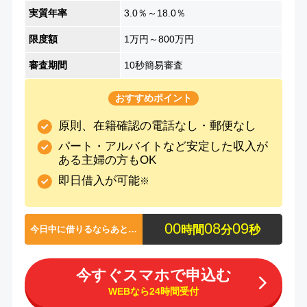
実質年率
3.0％～18.0％
限度額
1万円～800万円
審査期間
10秒簡易審査
おすすめポイント
原則、在籍確認の電話なし・郵便なし
パート・アルバイトなど安定した収入が
ある主婦の方もOK
即日借入が可能
※
0
0
0
8
0
8
時間
分
秒
今日中に借りるならあと…
今すぐスマホで申込む
WEBなら24時間受付