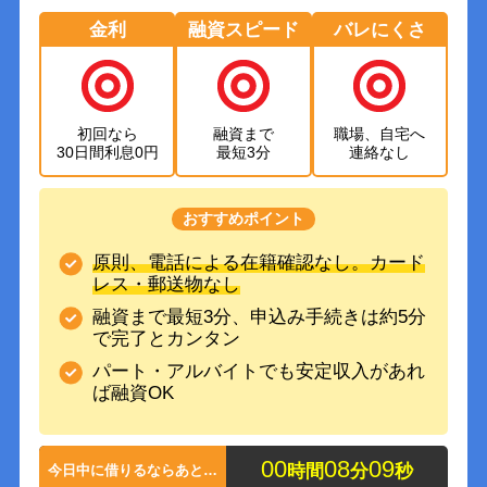
金利
融資スピード
バレにくさ
初回なら
融資まで
職場、自宅へ
30日間利息0円
最短3分
連絡なし
おすすめポイント
原則、電話による在籍確認なし。カード
レス・郵送物なし
融資まで最短3分、申込み手続きは約5分
で完了とカンタン
パート・アルバイトでも安定収入があれ
ば融資OK
0
0
0
8
0
8
時間
分
秒
今日中に借りるならあと…