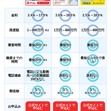
金利
2.4％～17.9％
3.0％～18.0％
2.5％～18.0％
限度額
1～800万円
1万円～800万円
1万円～800万円
※2
審査時間
最短20分
最短9分
最短3分
※1
融資までの
最短なら3分で借
最短20分
最短9分
※1
時間
入
電話による勤務
電話連絡
先への在籍確認
原則なし
原則なし
100％なし
なし
なし
なし
郵送物
※カードレス
※カードレス
※カードレス
公式サイトで
公式サイトで
公式サイトで
お申込み
申込む
申込む
申込む