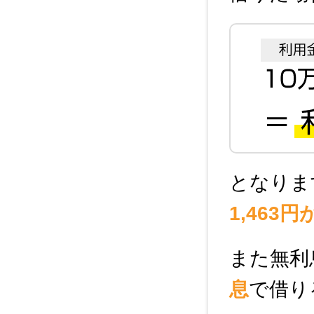
となりま
1,463
また無利
息
で借り