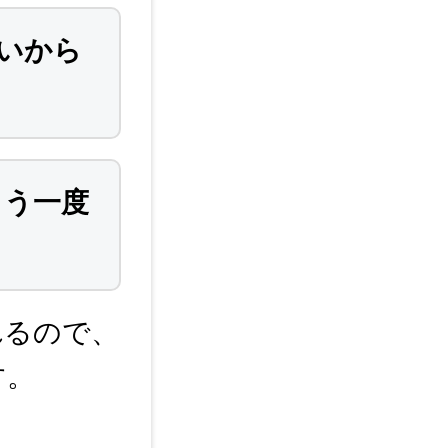
いから
もう一度
れるので、
す。