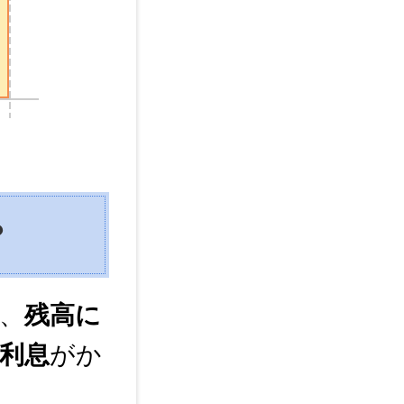
？
、
残高に
利息
がか