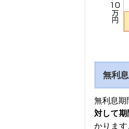
無利
無利息期
対して期
かります