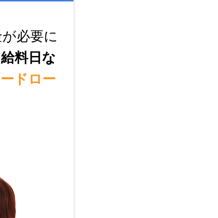
金が必要に
に給料日な
カードロー