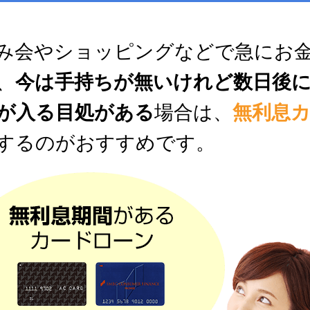
み会やショッピングなどで急にお
、
今は手持ちが無いけれど数日後
が入る目処がある
場合は、
無利息
するのがおすすめです。