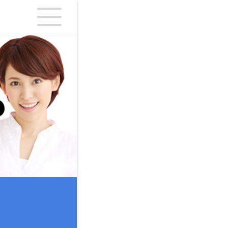
シングワン
る