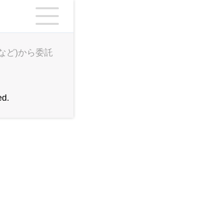
シングワン
など)から委託
ed.