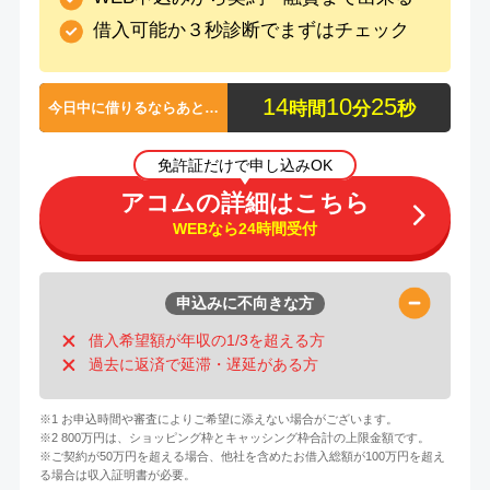
借入可能か３秒診断でまずはチェック
1
4
1
0
2
4
時間
分
秒
今日中に借りるならあと…
免許証だけで申し込みOK
アコムの詳細はこちら
WEBなら24時間受付
申込みに不向きな方
借入希望額が年収の1/3を超える方
過去に返済で延滞・遅延がある方
※1 お申込時間や審査によりご希望に添えない場合がございます。
※2 800万円は、ショッピング枠とキャッシング枠合計の上限金額です。
※ご契約が50万円を超える場合、他社を含めたお借入総額が100万円を超え
る場合は収入証明書が必要。