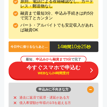
原則、電話による在籍確認なし。カード
レス・郵送物なし
融資まで最短3分、申込み手続きは約5分
で完了とカンタン
パート・アルバイトでも安定収入があれ
ば融資OK
1
4
1
0
2
4
時間
分
秒
今日中に借りるならあと…
最短、
申込みから融資まで3分
で完了
今すぐスマホで申込む
WEBなら24時間受付
申込みに不向きな方
過去に返済で延滞・遅延がある方
借入希望額が年収の1/3を超える方