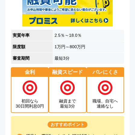
実質年率
2.5％～18.0％
限度額
1万円～800万円
審査期間
最短3分
金利
融資スピード
バレにくさ
初回なら
融資まで
職場、自宅へ
30日間利息0円
最短3分
連絡なし
おすすめポイント