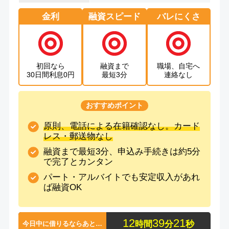
金利
融資スピード
バレにくさ
初回なら
融資まで
職場、自宅へ
30日間利息0円
最短3分
連絡なし
おすすめポイント
原則、電話による在籍確認なし。カード
レス・郵送物なし
融資まで最短3分、申込み手続きは約5分
で完了とカンタン
パート・アルバイトでも安定収入があれ
ば融資OK
1
2
3
9
2
1
時間
分
秒
今日中に借りるならあと…