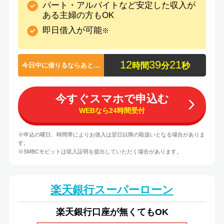
パート・アルバイトなど安定した収入が
ある主婦の方もOK
即日借入が可能
※
1
2
3
9
2
1
時間
分
秒
今日中に借りるならあと…
今すぐスマホで申込む
WEBなら24時間受付
※申込の曜日、時間帯によりお借入は翌日以降の取扱いとなる場合がありま
す。
※SMBCモビットは収入証明を提出していただく場合があります。
楽天銀行スーパーローン
楽天銀行口座が無くてもOK